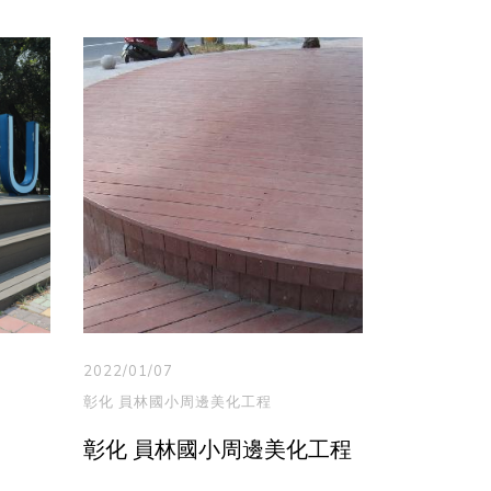
2022/01/07
彰化 員林國小周邊美化工程
彰化 員林國小周邊美化工程