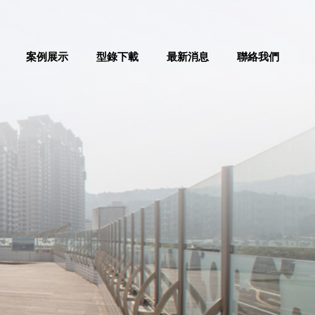
案例展示
型錄下載
最新消息
聯絡我們