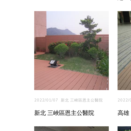
2022/01/07
新北 三峽區恩主公醫院
2022/
新北 三峽區恩主公醫院
高雄