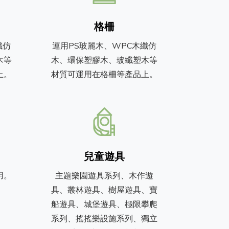
格柵
纖仿
運用PS玻麗木、WPC木纖仿
木等
木、環保塑膠木、玻纖塑木等
上。
材質可運用在格柵等產品上。
兒童遊具
用。
主題樂園遊具系列、木作遊
具、叢林遊具、樹屋遊具、寶
船遊具、城堡遊具、極限攀爬
系列、搖搖樂設施系列、獨立