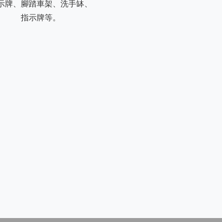
示牌、腳踏車架、洗手缽、
指示牌等。