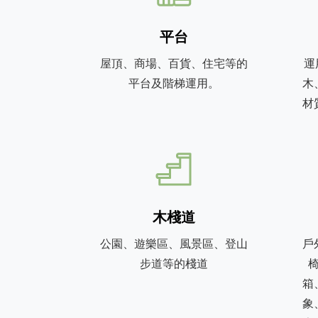
平台
屋頂、商場、百貨、住宅等的
運
平台及階梯運用。
木
材
木棧道
公園、遊樂區、風景區、登山
戶
步道等的棧道
箱
象