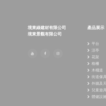
境東綠建材有限公司
產品展示
境東景觀有限公司
平台
涼亭
花架
格柵
木棧道
街道傢
外牆及
兒童遊
體健設