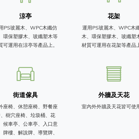
涼亭
花架
用PS玻麗木、WPC木纖仿
運用PS玻麗木、WPC木
、環保塑膠木、玻纖塑木等
木、環保塑膠木、玻纖塑
質可運用在涼亭等產品上。
材質可運用在花架等產品
街道傢具
外牆及天花
外座椅、休憩座椅、野餐座
室內外外牆及天花皆可使
椅、樹穴座椅、垃圾桶、花
、候車亭、公車亭、入口意
、牌樓、解說牌、導覽牌、